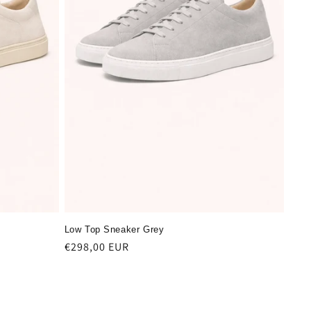
Low Top Sneaker Grey
Regular
€298,00 EUR
price