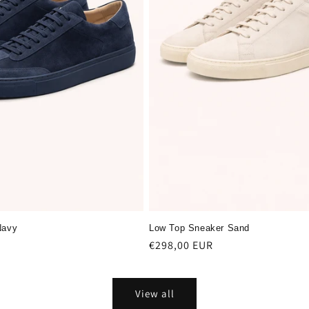
Navy
Low Top Sneaker Sand
Regular
€298,00 EUR
price
View all