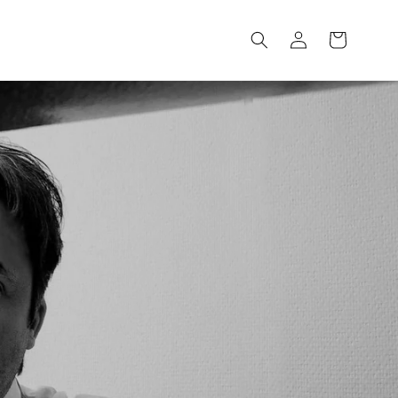
Log
Cart
in