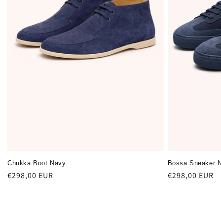
Chukka Boot Navy
Bossa Sneaker 
Regular
€298,00 EUR
Regular
€298,00 EUR
price
price