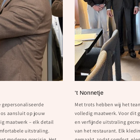
’t Nonnetje
ze gepersonaliseerde
Met trots hebben wij het tea
oos aansluit op jouw
volledig maatwerk. Voor dit 
dig maatwerk – elk detail
en verfijnde uitstraling gecre
fortabele uitstraling.
van het restaurant. Elk kled
et moderne precisie. Het
gemaakt, zodat comfort, ele