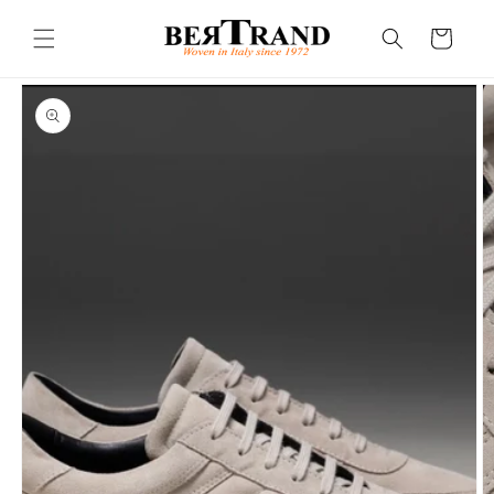
Skip to
content
Cart
Skip to
product
information