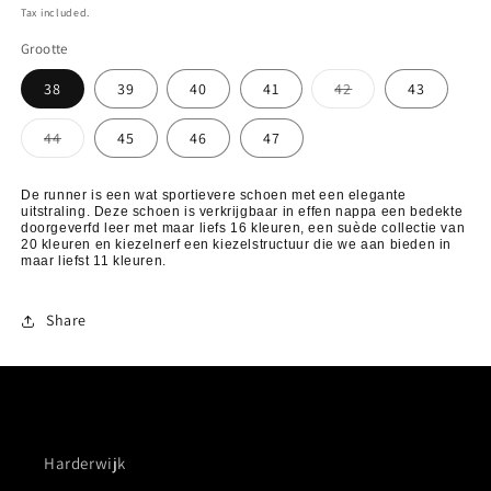
price
Tax included.
Grootte
Variant
38
39
40
41
42
43
sold
out
or
Variant
44
45
46
47
unavailable
sold
out
or
De runner is een wat sportievere schoen met een elegante
unavailable
uitstraling. Deze schoen is verkrijgbaar in effen nappa een bedekte
doorgeverfd leer met maar liefs 16 kleuren, een suède collectie van
20 kleuren en kiezelnerf een kiezelstructuur die we aan bieden in
maar liefst 11 kleuren.
Share
Harderwijk